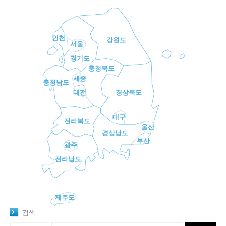
인천
강원도
서울
경기도
충청북도
세종
충청남도
대전
경상북도
대구
전라북도
울산
경상남도
부산
광주
전라남도
제주도
검색