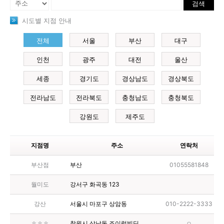
검색
시도별 지점 안내
전체
서울
부산
대구
인천
광주
대전
울산
세종
경기도
경상남도
경상북도
전라남도
전라북도
충청남도
충청북도
강원도
제주도
지점명
주소
연락처
부산점
부산
01055581848
월미도
강서구 화곡동 123
강산
서울시 마포구 상암동
010-2222-3333
ㅎㅎㅎ
창원시 상남동 조이럭빌딩
ㅇ