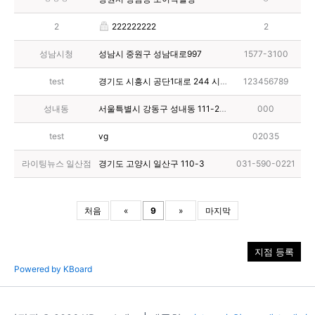
2
222222222
2
성남시청
성남시 중원구 성남대로997
1577-3100
test
경기도 시흥시 공단1대로 244 시화유통상가 7동 101호
123456789
성내동
서울특별시 강동구 성내동 111-20 체리쉬가구
000
test
vg
02035
라이팅뉴스 일산점
경기도 고양시 일산구 110-3
031-590-0221
처음
«
9
»
마지막
지점 등록
Powered by KBoard