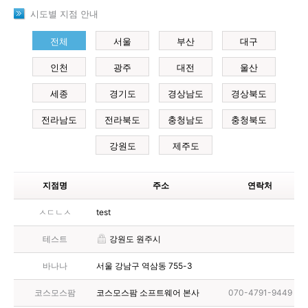
시도별 지점 안내
전체
서울
부산
대구
인천
광주
대전
울산
세종
경기도
경상남도
경상북도
전라남도
전라북도
충청남도
충청북도
강원도
제주도
지점명
주소
연락처
ㅅㄷㄴㅅ
test
테스트
강원도 원주시
바나나
서울 강남구 역삼동 755-3
코스모스팜
코스모스팜 소프트웨어 본사
070-4791-9449