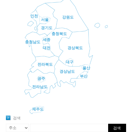
인천
강원도
서울
경기도
충청북도
세종
충청남도
대전
경상북도
대구
전라북도
울산
경상남도
부산
광주
전라남도
제주도
검색
검색