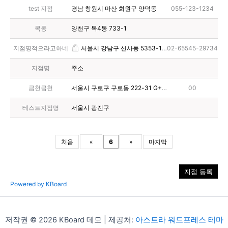
test 지점
경남 창원시 마산 회원구 양덕동
055-123-1234
목동
양천구 목4동 733-1
지점명적으라고하네
서울시 강남구 신사동 5353-121
02-65545-29734
지점명
주소
금천금천
서울시 구로구 구로동 222-31 G+디지털 타워 14층
00
테스트지점명
서울시 광진구
처음
«
6
»
마지막
지점 등록
Powered by KBoard
저작권 © 2026 KBoard 데모 | 제공처:
아스트라 워드프레스 테마