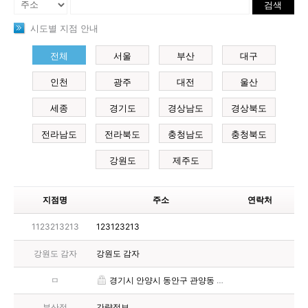
검색
시도별 지점 안내
전체
서울
부산
대구
인천
광주
대전
울산
세종
경기도
경상남도
경상북도
전라남도
전라북도
충청남도
충청북도
강원도
제주도
지점명
주소
연락처
1123213213
123123213
강원도 감자
강원도 감자
ㅁ
경기시 안양시 동안구 관양동 1400-7 2층
부산점
간략정보