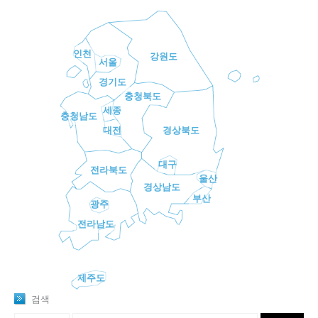
인천
강원도
서울
경기도
충청북도
세종
충청남도
대전
경상북도
대구
전라북도
울산
경상남도
부산
광주
전라남도
제주도
검색