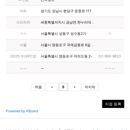
아하
경기도 성남시 분당구 운중로 117
으라차차
세종특별자치시 금남면 한누리대로 2154
ㅇㅇ
서울특별시 성동구 성수동2가
ㅇ
서울
서울시 영등포구 국제금융로 6길 33
GS25 여의IFC점
서울특별시 영등포구 여의도동 2-3 IFC몰S35호
02-999-9633
ㅗㅗ
ㅗ
ㅗㅗㅗ
처음
«
5
»
마지막
지점 등록
Powered by KBoard