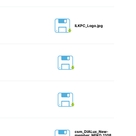
ILKPC_Logo.jpg
csm_DIALux_New-
member_NEKO_1108db1f1d.png