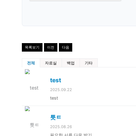
목록보기
이전
다음
전체
자료실
백업
기타
test
2025.09.22
test
틋ㅌ
2025.08.26
필요한 서류 다운 받기