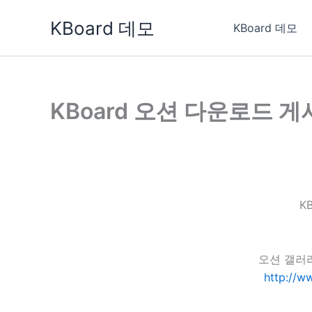
콘
KBoard 데모
텐
KBoard 데모
츠
로
건
너
KBoard 오션 다운로드 
뛰
기
K
오션 갤러
http://w