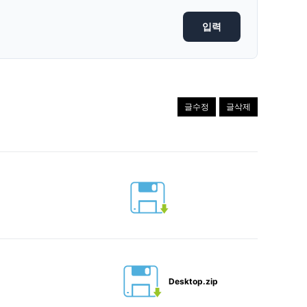
글수정
글삭제
Desktop.zip