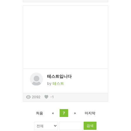
테스트입니다
by
테스트
2092
-1
처음
«
7
»
마지막
검색