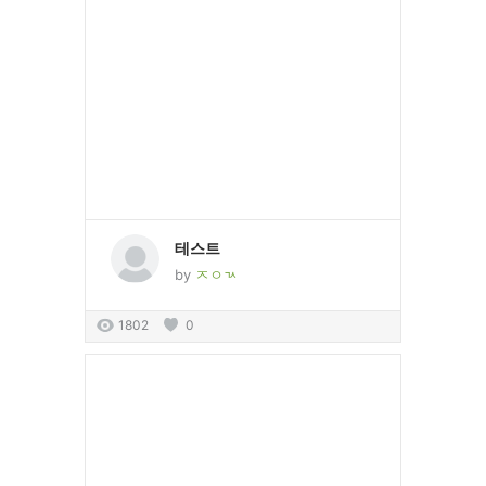
테스트
by
ㅈㅇㄳ
1802
0