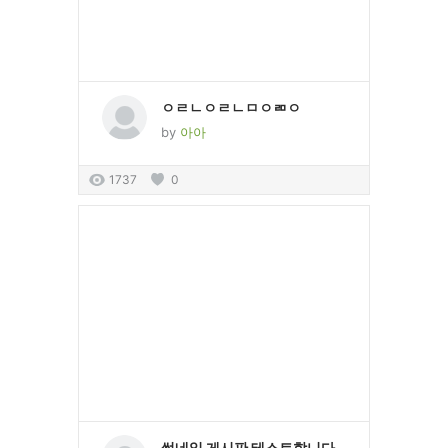
ㅇㄹㄴㅇㄹㄴㅁㅇㄻㅇ
by
아아
1737
0
썸네일 게시판 테스트합니다.