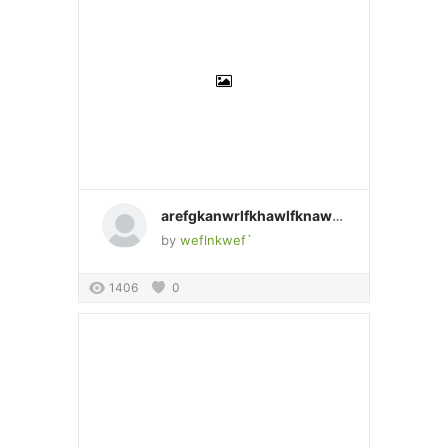
arefgkanwrlfkhawlfknawlefnlwaefnlkwnalfeaweeflkwaefnlkwnklf
by
weflnkwef`
1406
0