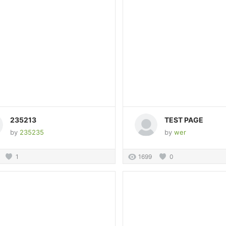
235213
TEST PAGE
by
235235
by
wer
1
1699
0