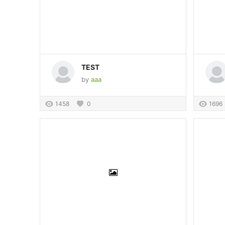
TEST
by
aaa
1458
0
1696