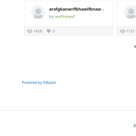
arefgkanwrlfkhawlfknawlefnlwaefnlkwnalfeaweeflkwaefnlkwnklf
by
weflnkwef`
1406
0
1737
Powered by KBoard