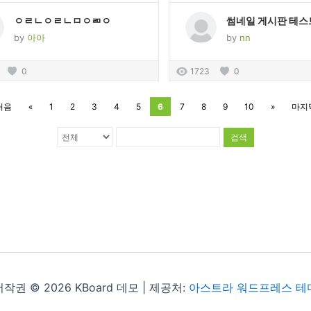
ㅇㄹㄴㅇㄹㄴㅁㅇㄻㅇ
썸네일 게시판 테스
by
아아
by
nn
0
1723
0
처음
«
1
2
3
4
5
6
7
8
9
10
»
마지
검색
저작권 © 2026 KBoard 데모 | 제공처:
아스트라 워드프레스 테