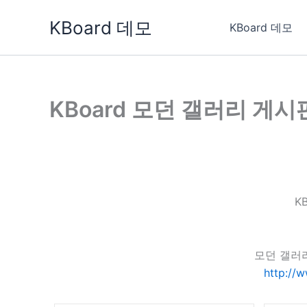
콘
KBoard 데모
텐
KBoard 데모
츠
로
건
너
KBoard 모던 갤러리 게시
뛰
기
K
모던 갤러
http://