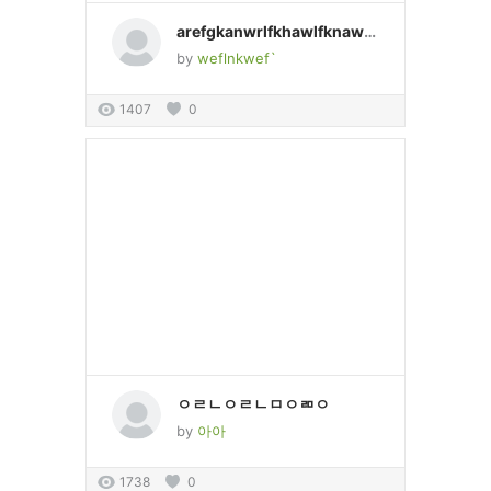
arefgkanwrlfkhawlfknawlefnlwaefnlkwnalfeaweeflkwaefnlkwnklf
by
weflnkwef`
1407
0
ㅇㄹㄴㅇㄹㄴㅁㅇㄻㅇ
by
아아
1738
0