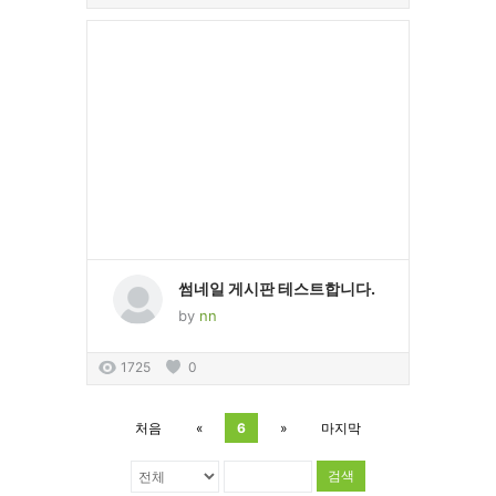
썸네일 게시판 테스트합니다.
by
nn
1725
0
처음
«
6
»
마지막
검색