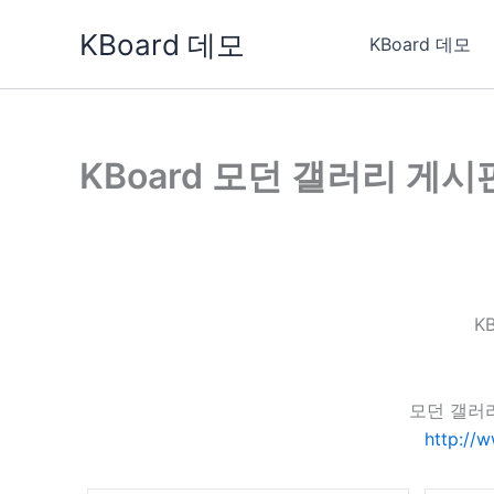
콘
KBoard 데모
텐
KBoard 데모
츠
로
건
너
KBoard 모던 갤러리 게시
뛰
기
K
모던 갤러
http://