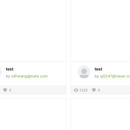
test
test
by
silhwang@nate.com
by
sj0247@naver.c
3
1322
0