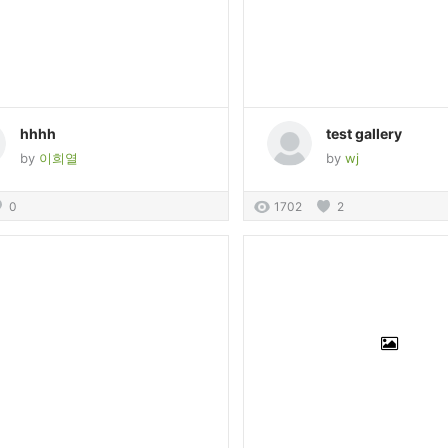
hhhh
test gallery
by
이희열
by
wj
0
1702
2