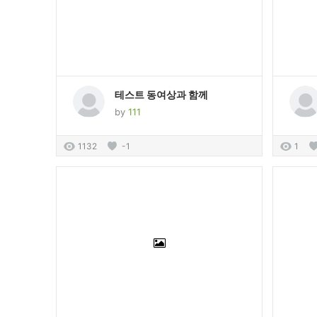
테스트 동여상과 함께
by
111
1132
-1
1