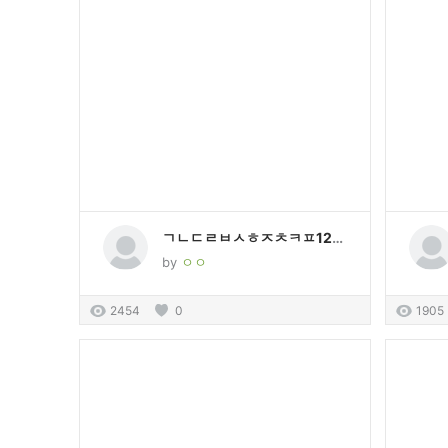
ㄱㄴㄷㄹㅂㅅㅎㅈㅊㅋㅍ1234567890
by
ㅇㅇ
2454
0
1905