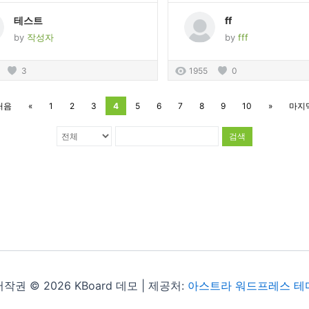
테스트
ff
by
작성자
by
fff
3
1955
0
처음
«
1
2
3
4
5
6
7
8
9
10
»
마지
검색
저작권 © 2026 KBoard 데모 | 제공처:
아스트라 워드프레스 테