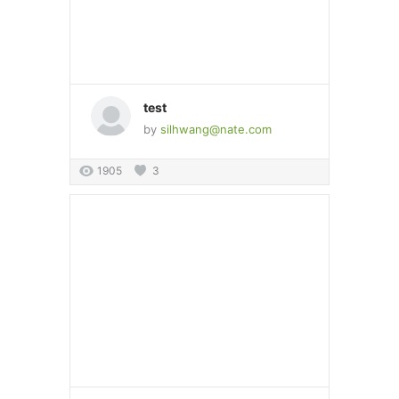
test
by
silhwang@nate.com
1905
3