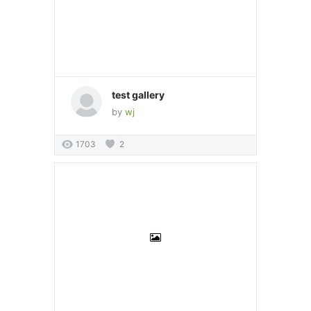
test gallery
by
wj
1703
2