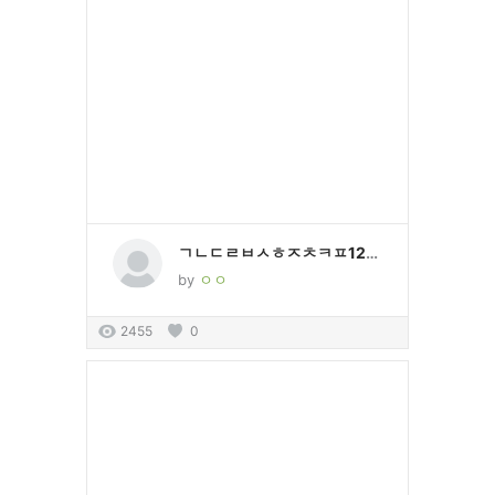
ㄱㄴㄷㄹㅂㅅㅎㅈㅊㅋㅍ1234567890
by
ㅇㅇ
2455
0