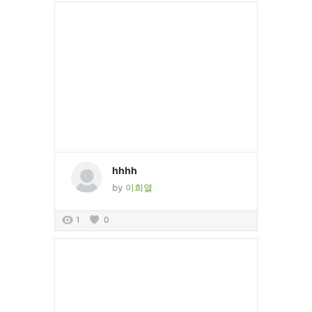
hhhh
by
이희열
1
0