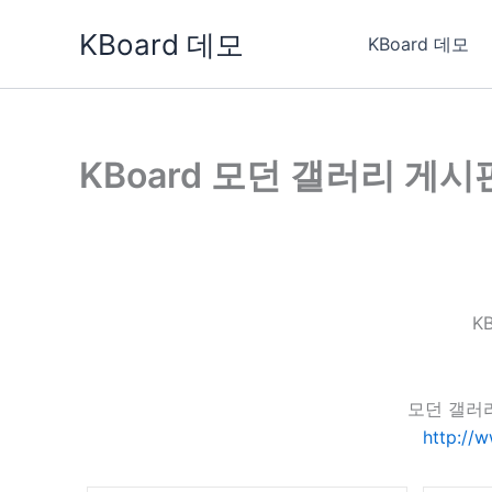
콘
KBoard 데모
텐
KBoard 데모
츠
로
건
너
KBoard 모던 갤러리 게시
뛰
기
K
모던 갤러
http://