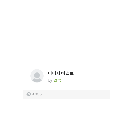
이미지 테스트
by
길쿵
4035