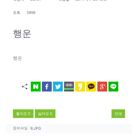
조회
3856
행운
행운
좋아요
0
싫어요
0
인쇄
첨부파일 :
6.JPG