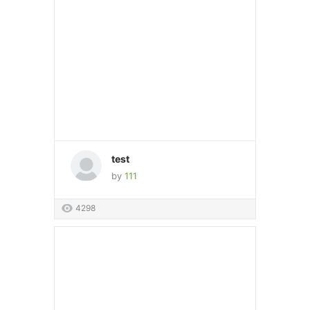
test
by
111
4298