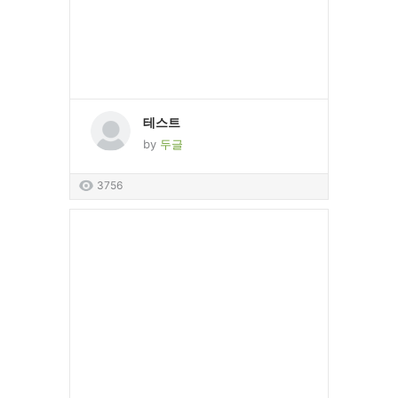
테스트
by
두글
3756