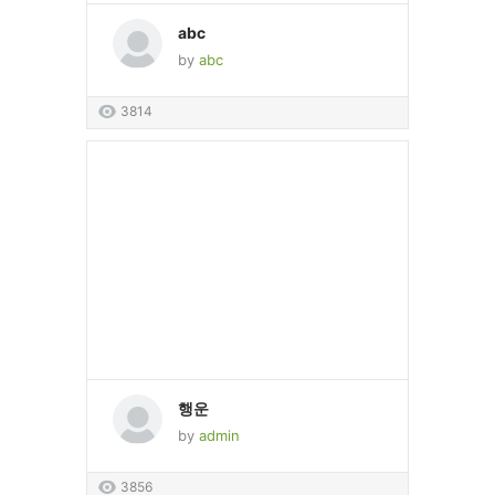
abc
by
abc
3814
행운
by
admin
3856