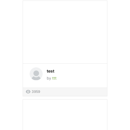
test
by
ttt
3959