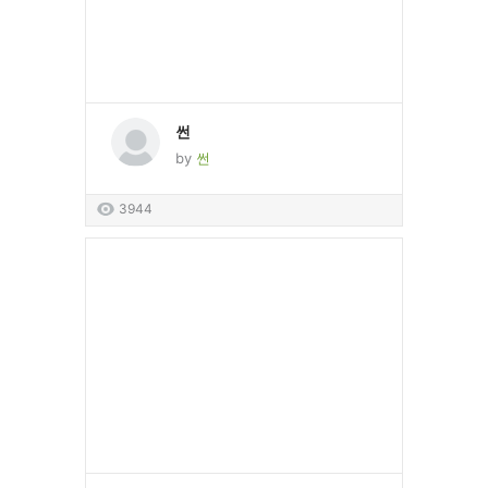
썬
by
썬
3944