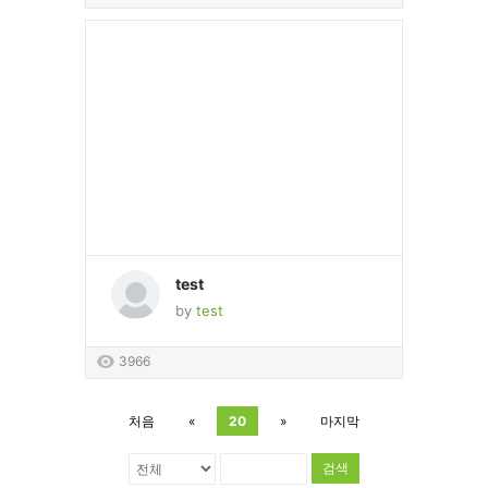
test
by
test
3966
처음
«
20
»
마지막
검색