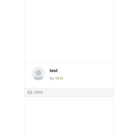
test
by
test
3859