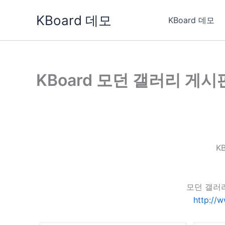
콘
KBoard 데모
텐
KBoard 데모
츠
로
건
너
KBoard 모던 갤러리 게시
뛰
기
K
모던 갤러
http://