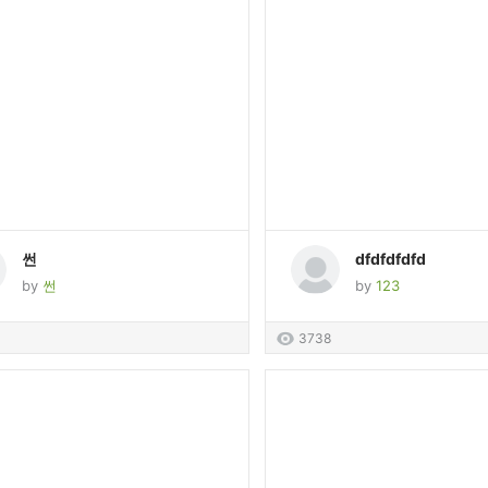
썬
dfdfdfdfd
by
썬
by
123
3738