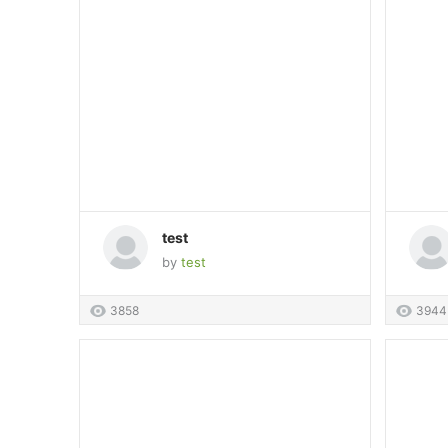
test
by
test
3858
3944