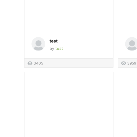
test
by
test
3405
3959