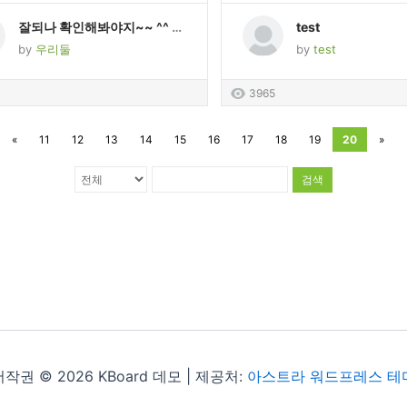
잘되나 확인해봐야지~~ ^^ 넘좋아요~~
test
by
우리둘
by
test
3965
«
11
12
13
14
15
16
17
18
19
20
»
검색
저작권 © 2026 KBoard 데모 | 제공처:
아스트라 워드프레스 테