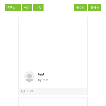
목록보기
이전
다음
글수정
글삭제
test
by
test
3859