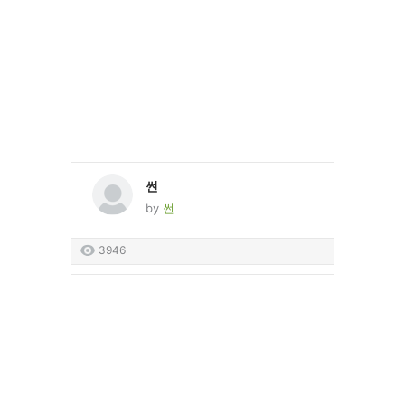
썬
by
썬
3946