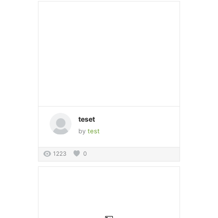
teset
by
test
1223
0