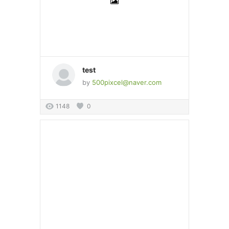
test
by
500pixcel@naver.com
1148
0