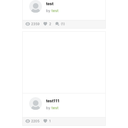
test
by
test
2359
2
(1)
test111
by
test
2205
1