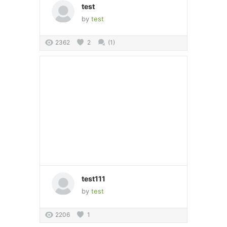
test
by
test
2362
2
(1)
test111
by
test
2206
1