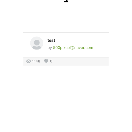
test
by
500pixcel@naver.com
1148
0