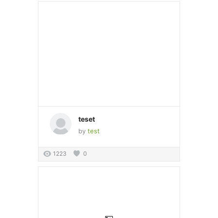
teset
by
test
1223
0