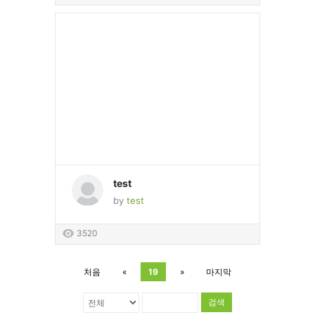
test
by
test
3520
처음
«
19
»
마지막
검색