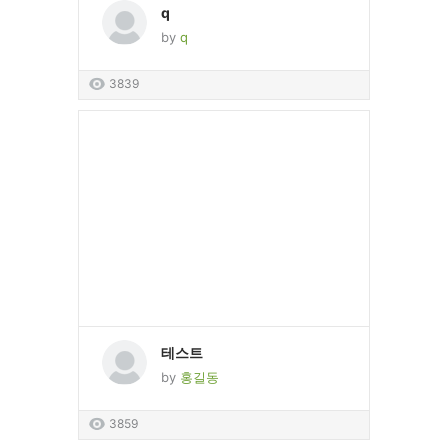
q
by
q
3839
테스트
by
홍길동
3859