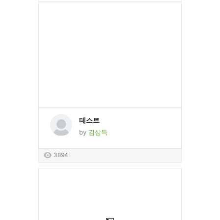
테스트
by
김삼득
3894