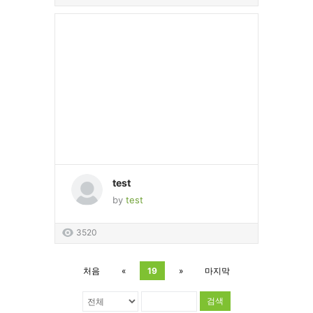
test
by
test
3520
처음
«
19
»
마지막
검색