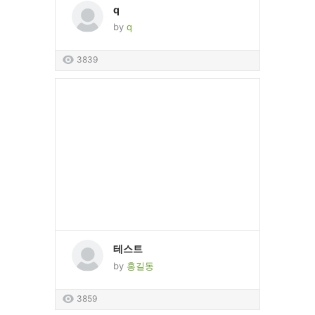
q
by
q
3839
테스트
by
홍길동
3859