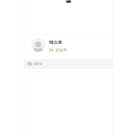
테스트
by
김삼득
3914