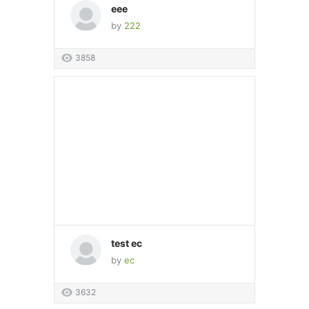
eee
by
222
3858
test ec
by
ec
3632