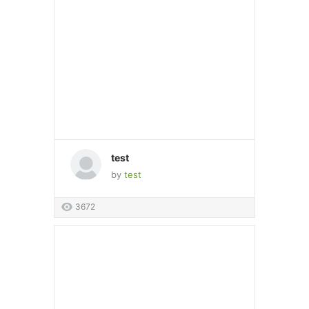
test
by
test
3672