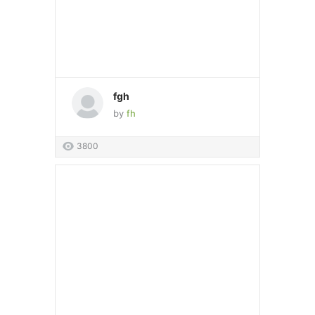
fgh
by
fh
3800