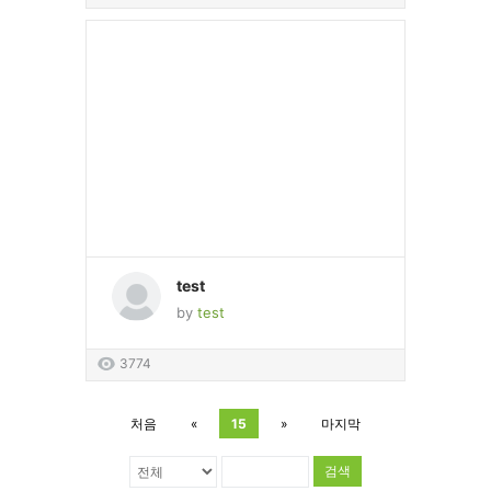
test
by
test
3774
처음
«
15
»
마지막
검색