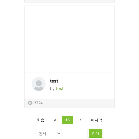
test
by
test
3774
처음
«
15
»
마지막
검색