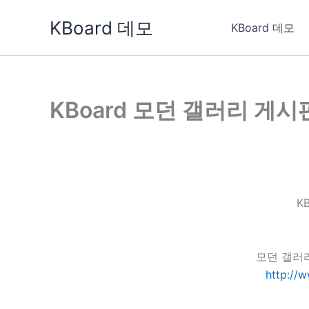
콘
KBoard 데모
텐
KBoard 데모
츠
로
건
너
KBoard 모던 갤러리 게시
뛰
기
K
모던 갤러
http://