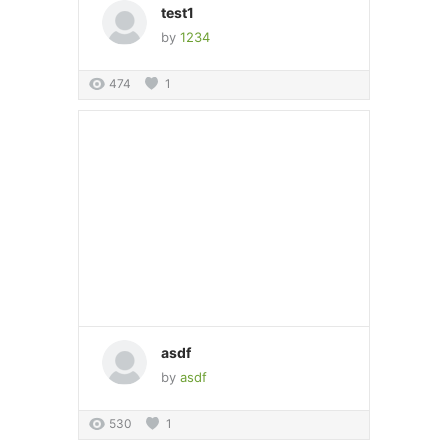
test1
by
1234
474
1
asdf
by
asdf
530
1