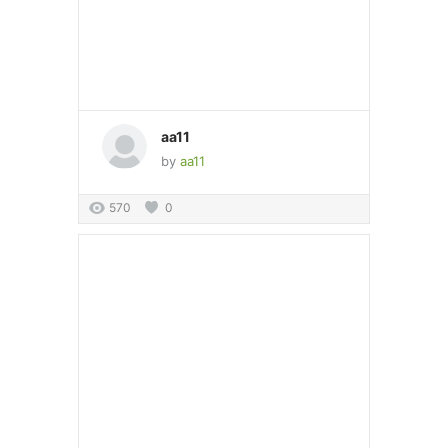
aa11
by
aa11
570
0