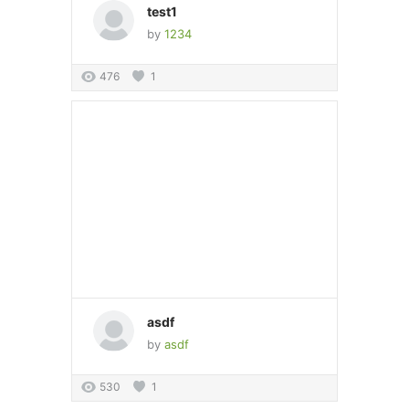
test1
by
1234
476
1
asdf
by
asdf
530
1