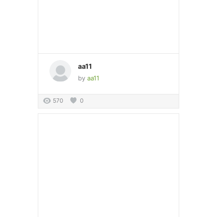
aa11
by
aa11
570
0