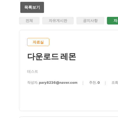
목록보기
전체
자유게시판
공지사항
자
자료실
다운로드 레몬
테스트
작성자.
pary8236@naver.com
추천.
0
조회