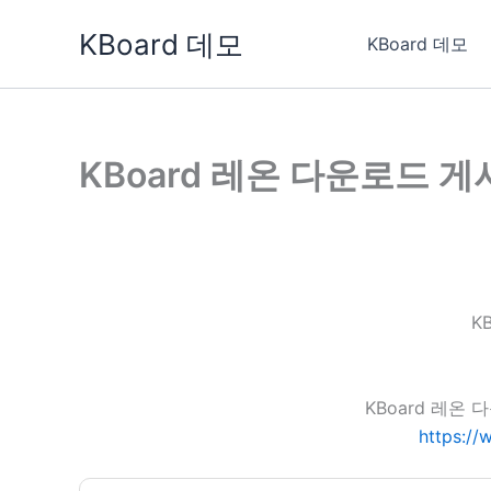
콘
KBoard 데모
텐
KBoard 데모
츠
로
건
너
KBoard 레온 다운로드 
뛰
기
K
KBoard 레온
https:/