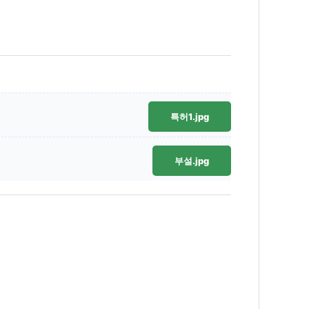
특허1.jpg
부설.jpg