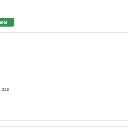
료실
.
223