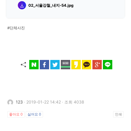
02_서울강철_내지-54.jpg
#단체사진
123
·
2019-01-22 14:42
·
조회 4038
좋아요
0
싫어요
0
인쇄