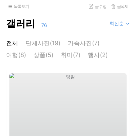
목록보기
글수정
글삭제
갤러리
최신순
76
전체
단체사진(19)
가족사진(7)
여행(8)
상품(5)
취미(7)
행사(2)