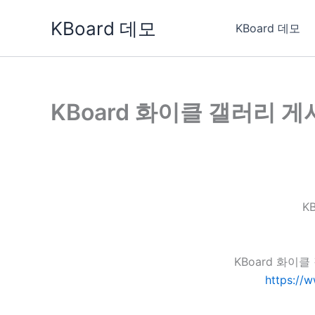
콘
KBoard 데모
텐
KBoard 데모
츠
로
건
너
KBoard 화이클 갤러리 
뛰
기
K
KBoard 화이
https://