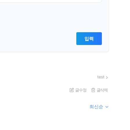
test
글수정
글삭제
최신순