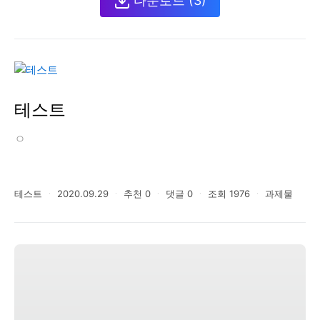
다운로드
(3)
데 이 노랫말에 붙여진 곡조는 스코틀랜드 민요 ‘올드 랭
사인 (Auld Lang Syne)’ 이었답니다. 당시 해외에서 활동
중이던 작곡가 안익태(安益泰) 선생은 애국가에 남의 나
라 곡을 붙여 부르는 것을 안타깝게 여겨 1935년에 오늘
날의 애국가를 작곡하였다고 해요. 1948년 대한민국 정부
가 수립된 이후 현재의 애국가가 정부의 공식행사에서 불
려지고, 교과서에도 실리면서 전국적으로 불려지기 시작
했답니다. 한 세기 가까운 세월 동안 슬플 때나 기쁠 때나
테스트
우리 겨레와 운명을 같이 해 온 애국가를 부를 때마다 우
리 모두 선조들의 나라 사랑 정신을 새롭게 되새겨보아요.
ㅇ
테스트
ㆍ
2020.09.29
ㆍ
추천
0
ㆍ
댓글
0
ㆍ
조회
1976
ㆍ
과제물