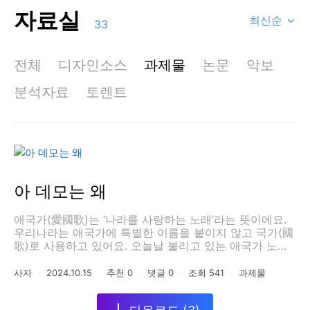
자료실
최신순
33
전체
디자인소스
과제물
논문
악보
분석자료
토렌트
아 데모는 왜
애국가(愛國歌)는 ‘나라를 사랑하는 노래’라는 뜻이에요.
우리나라는 애국가에 특별한 이름을 붙이지 않고 국가(國
歌)로 사용하고 있어요. 오늘날 불리고 있는 애국가 노랫
말은 우리나라가 외세의 침략으로 위기에 처해있던 시기
(1907년 전후)에 나라 사랑하는 마음과 우리 민족의 자주
사자
ㆍ
2024.10.15
ㆍ
추천
0
ㆍ
댓글
0
ㆍ
조회
541
ㆍ
과제물
의식을 북돋우기 위해 만들어진 것으로 보여져요. 그 후
여러 선각자의 손을 거쳐 현재와 같은 내용을 담게 되었는