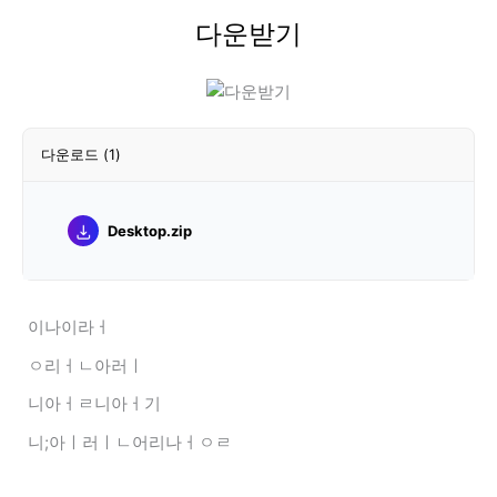
다운받기
다운로드
(1)
Desktop.zip
이나이라ㅓ
ㅇ리ㅓㄴ아러ㅣ
니아ㅓㄹ니아ㅓ기
니;아ㅣ러ㅣㄴ어리나ㅓㅇㄹ