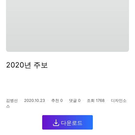
2020년 주보
김병선
ㆍ
2020.10.23
ㆍ
추천
0
ㆍ
댓글
0
ㆍ
조회
1768
ㆍ
디자인소
스
다운로드