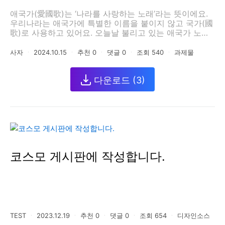
애국가(愛國歌)는 ‘나라를 사랑하는 노래’라는 뜻이에요.
우리나라는 애국가에 특별한 이름을 붙이지 않고 국가(國
歌)로 사용하고 있어요. 오늘날 불리고 있는 애국가 노랫
말은 우리나라가 외세의 침략으로 위기에 처해있던 시기
(1907년 전후)에 나라 사랑하는 마음과 우리 민족의 자주
사자
ㆍ
2024.10.15
ㆍ
추천
0
ㆍ
댓글
0
ㆍ
조회
540
ㆍ
과제물
의식을 북돋우기 위해 만들어진 것으로 보여져요. 그 후
여러 선각자의 손을 거쳐 현재와 같은 내용을 담게 되었는
다운로드
(3)
데 이 노랫말에 붙여진 곡조는 스코틀랜드 민요 ‘올드 랭
사인 (Auld Lang Syne)’ 이었답니다. 당시 해외에서 활동
중이던 작곡가 안익태(安益泰) 선생은 애국가에 남의 나
라 곡을 붙여 부르는 것을 안타깝게 여겨 1935년에 오늘
날의 애국가를 작곡하였다고 해요. 1948년 대한민국 정부
가 수립된 이후 현재의 애국가가 정부의 공식행사에서 불
려지고, 교과서에도 실리면서 전국적으로 불려지기 시작
했답니다. 한 세기 가까운 세월 동안 슬플 때나 기쁠 때나
코스모 게시판에 작성합니다.
우리 겨레와 운명을 같이 해 온 애국가를 부를 때마다 우
리 모두 선조들의 나라 사랑 정신을 새롭게 되새겨보아요.
TEST
ㆍ
2023.12.19
ㆍ
추천
0
ㆍ
댓글
0
ㆍ
조회
654
ㆍ
디자인소스