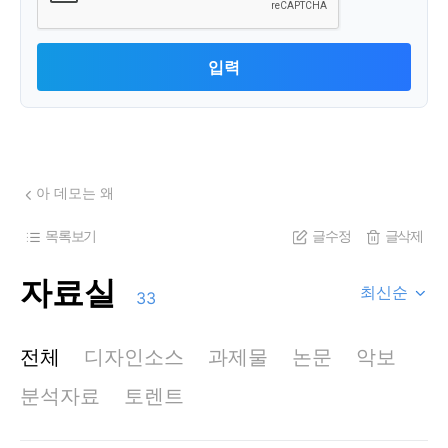
아 데모는 왜
목록보기
글수정
글삭제
자료실
최신순
33
전체
디자인소스
과제물
논문
악보
분석자료
토렌트