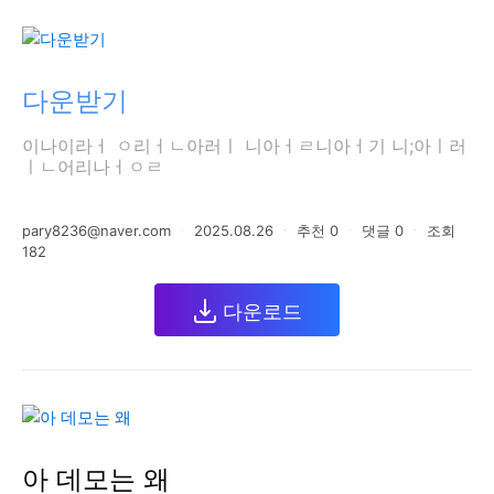
다운받기
이나이라ㅓ ㅇ리ㅓㄴ아러ㅣ 니아ㅓㄹ니아ㅓ기 니;아ㅣ러
ㅣㄴ어리나ㅓㅇㄹ
pary8236@naver.com
ㆍ
2025.08.26
ㆍ
추천
0
ㆍ
댓글
0
ㆍ
조회
182
다운로드
아 데모는 왜