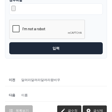
첨부파일
이전
달려라달려라달려라왕바우
다음
이름
목록보기
글수정
글삭제