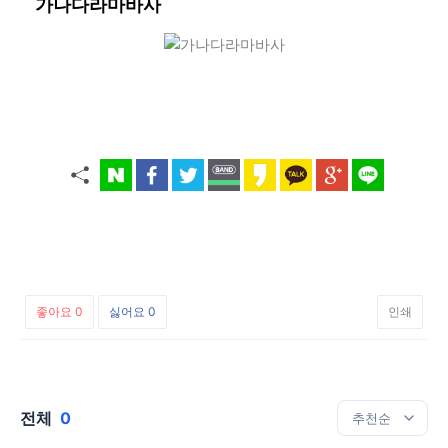
가나다라마바사
좋아요
0
싫어요
0
인쇄
전체
0