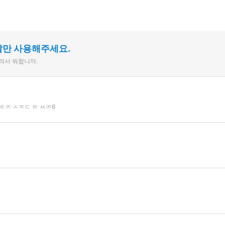
말만 사용해주세요.
늘려서 뭐합니까.
ㅎㅈ ㅅㅈㄷ ㅌ ㅆㅈ6