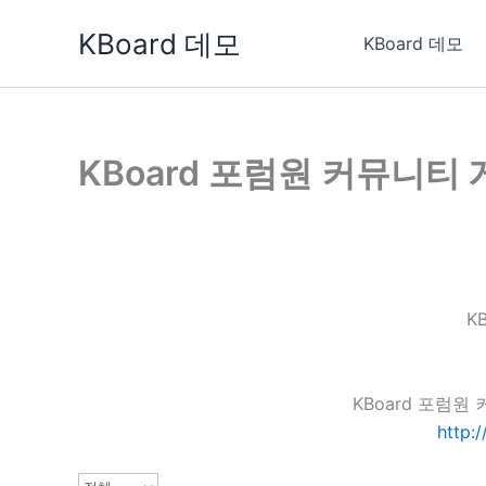
콘
KBoard 데모
텐
KBoard 데모
츠
로
건
너
KBoard 포럼원 커뮤니티
뛰
기
K
KBoard 포럼
http: