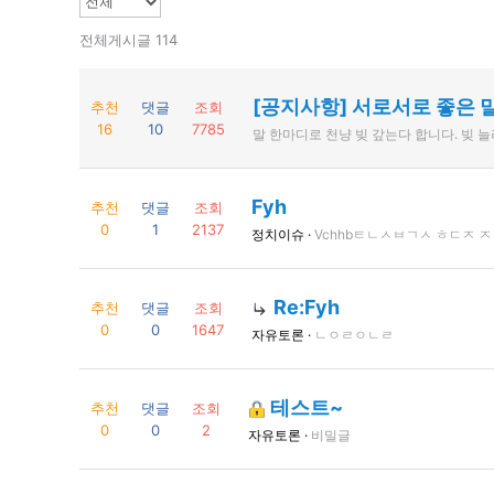
전체게시글 114
[공지사항] 서로서로 좋은 
추천
댓글
조회
16
10
7785
말 한마디로 천냥 빚 갚는다 합니다. 빚 
Fyh
추천
댓글
조회
0
1
2137
정치이슈 ·
Vchhbㅌㄴㅅㅂㄱㅅ ㅎㄷㅈ ㅈ
Re:Fyh
추천
댓글
조회
0
0
1647
자유토론 ·
ㄴㅇㄹㅇㄴㄹ
테스트~
추천
댓글
조회
0
0
2
자유토론 ·
비밀글