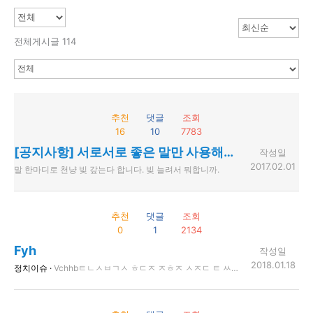
전체게시글 114
추천
댓글
조회
16
10
7783
[공지사항] 서로서로 좋은 말만 사용해주세요.
작성일
2017.02.01
말 한마디로 천냥 빚 갚는다 합니다. 빚 늘려서 뭐합니까.
추천
댓글
조회
0
1
2134
Fyh
작성일
2018.01.18
정치이슈 ·
Vchhbㅌㄴㅅㅂㄱㅅ ㅎㄷㅈ ㅈㅎㅈ ㅅㅈㄷ ㅌ ㅆㅈ6