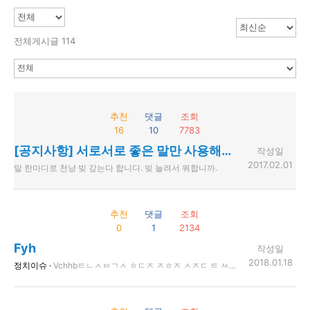
전체게시글 114
추천
댓글
조회
16
10
7783
[공지사항] 서로서로 좋은 말만 사용해주세요.
작성일
2017.02.01
말 한마디로 천냥 빚 갚는다 합니다. 빚 늘려서 뭐합니까.
추천
댓글
조회
0
1
2134
Fyh
작성일
2018.01.18
정치이슈 ·
Vchhbㅌㄴㅅㅂㄱㅅ ㅎㄷㅈ ㅈㅎㅈ ㅅㅈㄷ ㅌ ㅆㅈ6