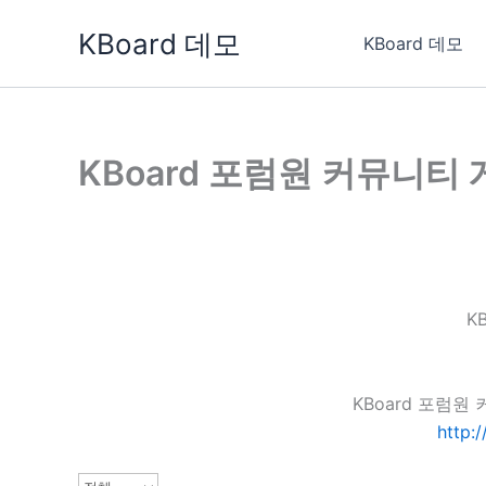
콘
KBoard 데모
텐
KBoard 데모
츠
로
건
너
KBoard 포럼원 커뮤니티
뛰
기
K
KBoard 포럼
http: