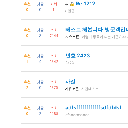
Re:1212
추천
댓글
조회
0
0
1
비밀글
테스트 해봅니다. 방문객입
추천
댓글
조회
0
3
2144
자유토론 ·
이렇게 등록이 되는 거군요.ㅁ
번호 2423
추천
댓글
조회
1
4
1842
2423
사진
추천
댓글
조회
2
0
1875
자유토론 ·
사진테스트
adfsffffffffffffsdfdfdsf
추천
댓글
조회
0
2
1585
dfssssssssssss