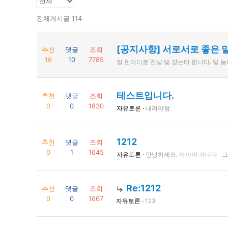
전체게시글 114
[공지사항] 서로서로 좋은 
추천
댓글
조회
16
10
7785
말 한마디로 천냥 빚 갚는다 합니다. 빚 
테스트입니다.
추천
댓글
조회
0
0
1830
자유토론 ·
내려야함.
1212
추천
댓글
조회
0
1
1645
자유토론 ·
안녕하세요. 아아아 가나다 
Re:1212
추천
댓글
조회
0
0
1667
자유토론 ·
123