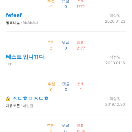
추천
댓글
조회
-1
0
1772
fefeef
작성일
2020.01.23
행복나눔 ·
fdsfdsfsd
추천
댓글
조회
2
0
2177
테스트 입니11다.
작성일
2020.01.16
1111
추천
댓글
조회
0
0
1
ㅈㄷㅎㅁㅈㄷㅎ
작성일
2019.12.30
자유토론 ·
비밀글
추천
댓글
조회
2
0
1356