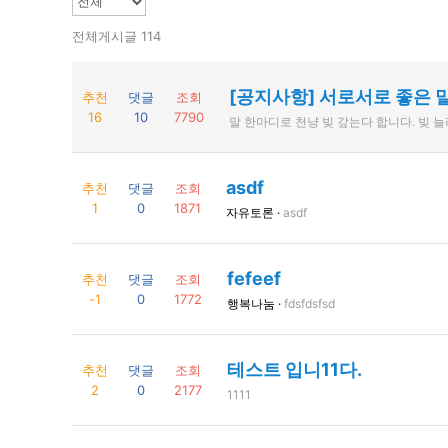
전체게시글 114
[공지사항] 서로서로 좋은 
추천
댓글
조회
16
10
7790
말 한마디로 천냥 빚 갚는다 합니다. 빚 
asdf
추천
댓글
조회
1
0
1871
자유토론 ·
asdf
fefeef
추천
댓글
조회
-1
0
1772
행복나눔 ·
fdsfdsfsd
테스트 입니11다.
추천
댓글
조회
2
0
2177
1111