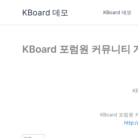
콘
KBoard 데모
텐
KBoard 데모
츠
로
건
너
KBoard 포럼원 커뮤니티
뛰
기
K
KBoard 포럼
http: