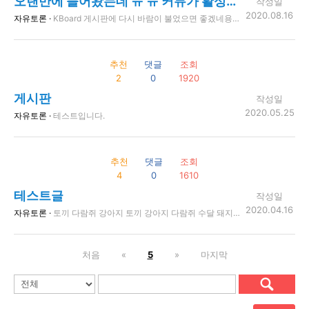
오랜만에 들어왔는데 ㅠ ㅠ 커뮤가 활성화 다시 되었으면
작성일
2020.08.16
자유토론 ·
KBoard 게시판에 다시 바람이 불었으면 좋겠네용 ㅎㅎ 예전부터 커뮤 즐려 했는데 저는 일산사거리에 치킨가게를 하나 오픈했답니다 https://contactpoint.co.kr 도 설치했으니 오셔서 치킨즐겨보세용 ㅋㅋ
추천
댓글
조회
2
0
1920
게시판
작성일
2020.05.25
자유토론 ·
테스트입니다.
추천
댓글
조회
4
0
1610
테스트글
작성일
2020.04.16
자유토론 ·
토끼 다람쥐 강아지 토끼 강아지 다람쥐 수달 돼지 사슴 공작새 백조
처음
«
5
»
마지막