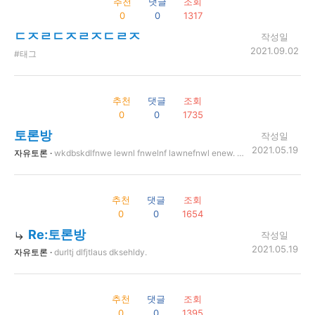
추천
댓글
조회
0
0
1317
ㄷㅈㄹㄷㅈㄹㅈㄷㄹㅈ
작성일
2021.09.02
#태그
추천
댓글
조회
0
0
1735
토론방
작성일
2021.05.19
자유토론 ·
wkdbskdlfnwe lewnl fnwelnf lawnefnwl enew. .ew wlenflkweln lwneklfnwel we.. lewkwlnefl wenf enlfnewl nelwn lwnlen fiefnwlen oewno fewnof eownofono nwoe oewn owneo. wle nwoennlew. won oenwoew weeoihofwe, e ownefonewonfowe fmwe fpwefwekfwe. weoknfownoef nwoe. woenfoweno nooewnoenwof nowenoenw, ewio woeno nweonfoneownl nlew., w lkewlnelwnl nwelnfl nlweofihoewnon asdlkflsdmlfkmld dml sdlmflksmdl mldsk ldmfl smdlmfl asdmkflms w;mkflwelflwe nlewnlfnwlenflnwelfnlewnlfnwelflnewlfnwe wlfwelnflnwelfewnl welfnlewnflnwelnflewnflewnlfnwelnflewnlfnewlnflewnlfwe. sdl;kflsmdlf msldmflmkwel
추천
댓글
조회
0
0
1654
Re:토론방
작성일
2021.05.19
자유토론 ·
durltj dlfjtlaus dksehldy.
추천
댓글
조회
0
0
1395