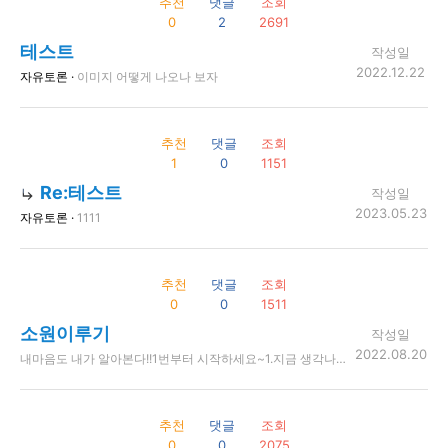
추천
댓글
조회
0
2
2691
테스트
작성일
2022.12.22
자유토론 ·
이미지 어떻게 나오나 보자
추천
댓글
조회
1
0
1151
Re:테스트
작성일
2023.05.23
자유토론 ·
1111
추천
댓글
조회
0
0
1511
소원이루기
작성일
2022.08.20
내마음도 내가 알아본다!!1번부터 시작하세요~ ​ ​ 1.지금 생각나는 남자의 이름을 적으세요. ​ ​ 2.지금 생각나는 여자의 이름을 적으세요. ​ ​ 3.흰색,분홍색중 하나를 택하세요. ​ ​ 4회색,흰색,갈색,파란색,검은색중 하나를 택하세요. ​ ​ 5.백장미,튤립,붉은장미중 하나를 택하세요. ​ ​ 6.1~9까지 좋아하는 숫자를 고르세요. ​ ​ 7.해변과 산중 하나를 고르세요. ​ ​ 8.자기 나이를 적으세요. ​ ​ 9소원을 비세요................................... ​ ​ ~~~~~~~~~~~~~~~~~~~~~~~~~~~~~~~~~~~~~~~~ ​ ​ 해석.. ​ ​ ~~~~~~~~~~~~~~~~~~~~~~~~~~~~~~~~~~~~~~~~~ ​ ​ 1.자신이 결혼하게 될 남자 ​ ​ 2.자신이 결혼할때 부케받게될 여자 ​ ​ 3.결혼식대 입을 드레스의 색 ​ ​ 4결혼식대 남자가 입을 턱시도의 색 ​ ​ 5.결혼식대 꾸며지게 될 꽃 ​ ​ 6.결혼하기까지 걸리는 해 ​ ​ 7.해변은 수수하고 조용한 결혼식을,산은 화려하고 거창한 ​ ​ 결혼식 ​ ​ 8.한시간내에이 심리테스트를 자기 나이에서10을 뺀만큼 ​ ​ 다른곳에다 올리세요 ​ ​ 그려면 9번의 소원이 진짜로 이루어집니다........ ​ ​ 저도 소원을 이루기위하여 올리고 있습니다.. . ​ ​ .. 이글을 보시고 1시간 이내에 1번만 다른곳에 올리면 소원이 이루어집니다
추천
댓글
조회
0
0
2075