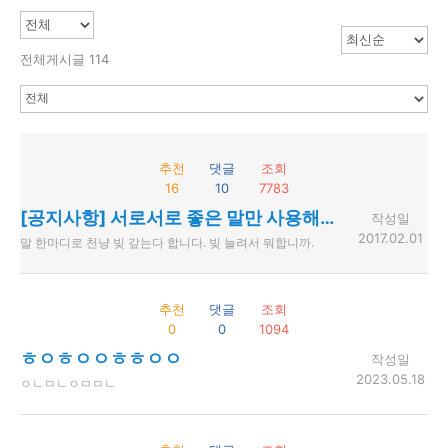
전체게시글 114
추천
댓글
조회
16
10
7783
[공지사항] 서로서로 좋은 말만 사용해주세요.
작성일
2017.02.01
말 한마디로 천냥 빚 갚는다 합니다. 빚 늘려서 뭐합니까.
추천
댓글
조회
0
0
1094
ㅎㅇㅎㅇㅇㅎㅎㅇㅇ
작성일
2023.05.18
ㅇㄴㅁㄴㅇㅁㅁㄴ