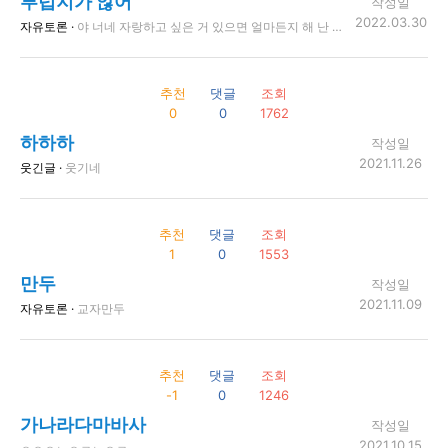
부럽지가 않어
작성일
2022.03.30
자유토론 ·
야 너네 자랑하고 싶은 거 있으면 얼마든지 해 난 괜찮어 왜냐면 나는 부럽지가 않어 한 개도 부럽지가 않어
추천
댓글
조회
0
0
1762
하하하
작성일
2021.11.26
웃긴글 ·
웃기네
추천
댓글
조회
1
0
1553
만두
작성일
2021.11.09
자유토론 ·
교자만두
추천
댓글
조회
-1
0
1246
가나라다마바사
작성일
2021.10.15