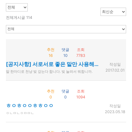
전체게시글 114
추천
댓글
조회
16
10
7783
[공지사항] 서로서로 좋은 말만 사용해주세요.
작성일
2017.02.01
말 한마디로 천냥 빚 갚는다 합니다. 빚 늘려서 뭐합니까.
추천
댓글
조회
0
0
1094
ㅎㅇㅎㅇㅇㅎㅎㅇㅇ
작성일
2023.05.18
ㅇㄴㅁㄴㅇㅁㅁㄴ