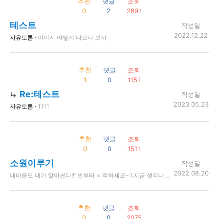
추천
댓글
조회
0
2
2691
테스트
작성일
2022.12.22
자유토론 ·
이미지 어떻게 나오나 보자
추천
댓글
조회
1
0
1151
Re:테스트
작성일
2023.05.23
자유토론 ·
1111
추천
댓글
조회
0
0
1511
소원이루기
작성일
2022.08.20
내마음도 내가 알아본다!!1번부터 시작하세요~ ​ ​ 1.지금 생각나는 남자의 이름을 적으세요. ​ ​ 2.지금 생각나는 여자의 이름을 적으세요. ​ ​ 3.흰색,분홍색중 하나를 택하세요. ​ ​ 4회색,흰색,갈색,파란색,검은색중 하나를 택하세요. ​ ​ 5.백장미,튤립,붉은장미중 하나를 택하세요. ​ ​ 6.1~9까지 좋아하는 숫자를 고르세요. ​ ​ 7.해변과 산중 하나를 고르세요. ​ ​ 8.자기 나이를 적으세요. ​ ​ 9소원을 비세요................................... ​ ​ ~~~~~~~~~~~~~~~~~~~~~~~~~~~~~~~~~~~~~~~~ ​ ​ 해석.. ​ ​ ~~~~~~~~~~~~~~~~~~~~~~~~~~~~~~~~~~~~~~~~~ ​ ​ 1.자신이 결혼하게 될 남자 ​ ​ 2.자신이 결혼할때 부케받게될 여자 ​ ​ 3.결혼식대 입을 드레스의 색 ​ ​ 4결혼식대 남자가 입을 턱시도의 색 ​ ​ 5.결혼식대 꾸며지게 될 꽃 ​ ​ 6.결혼하기까지 걸리는 해 ​ ​ 7.해변은 수수하고 조용한 결혼식을,산은 화려하고 거창한 ​ ​ 결혼식 ​ ​ 8.한시간내에이 심리테스트를 자기 나이에서10을 뺀만큼 ​ ​ 다른곳에다 올리세요 ​ ​ 그려면 9번의 소원이 진짜로 이루어집니다........ ​ ​ 저도 소원을 이루기위하여 올리고 있습니다.. . ​ ​ .. 이글을 보시고 1시간 이내에 1번만 다른곳에 올리면 소원이 이루어집니다
추천
댓글
조회
0
0
2075