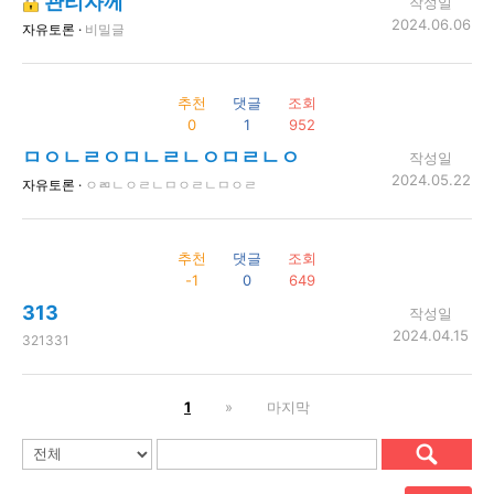
관리자께
작성일
2024.06.06
자유토론 ·
비밀글
추천
댓글
조회
0
1
952
ㅁㅇㄴㄹㅇㅁㄴㄹㄴㅇㅁㄹㄴㅇ
작성일
2024.05.22
자유토론 ·
ㅇㄻㄴㅇㄹㄴㅁㅇㄹㄴㅁㅇㄹ
추천
댓글
조회
-1
0
649
313
작성일
2024.04.15
321331
1
»
마지막