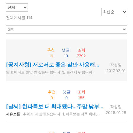
전체게시글 114
추천
댓글
조회
16
10
7792
[공지사항] 서로서로 좋은 말만 사용해주세요.
작성일
2017.02.01
말 한마디로 천냥 빚 갚는다 합니다. 빚 늘려서 뭐합니까.
추천
댓글
조회
0
0
155
[날씨] 한파특보 더 확대됐다…주말 낮부터 추위 물러가
작성일
2026.01.28
자유토론 ·
추위가 더 심해졌습니다. 한파특보는 더욱 확대, 강화되면서 일부 충남과 전북 동부 지역에도 한파주의보가 내려졌습니다. 특히 북쪽에서 내려온 찬 공기가 그대로 닿는 중부를 중심으로는 현재 서울의 기온 영하 4.4도 등 낮에도 영하권의 추위가 나타나고 있습니다. 추위는 주말 아침까지 이어지겠고요. 주말 낮부터는 추위가 차츰 물러가겠습니다. 차고 건조한 바람이 지속적으로 불어 들면서 대기가 무척 건조합니다. 서울 전역에 건조주의보가 내려져 있고요. 동쪽 지역을 중심으로는 건조경보로 특보가 한 단계 격상된 곳들이 많습니다. 앞으로 다른 지역에서도 특보가 내려질 가능성이 있습니다. 화재 사고 유의해 주셔야겠습니다. 오늘 전국 하늘 맑게 드러나겠습니다. 해안가를 중심으로는 바람이 강하게 불어 들겠습니다. 내일 제주 지역에만 비나 눈 예보가 들어 있고요. 당분간 다른 지역의 하늘 맑게 드러나겠습니다.