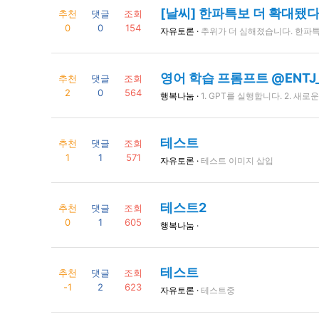
[날씨] 한파특보 더 확대됐
추천
댓글
조회
0
0
154
자유토론 ·
추위가 더 심해졌습니다. 한파특보는 더욱 확대, 강화되면서 일부 충남과 전북 동부 지역에도 한파주의보가 내려졌습니다. 특히 북쪽에서 내려온 찬 공기가 그대로 닿는 중부를 중심
영어 학습 프롬프트 @ENTJ
추천
댓글
조회
2
0
564
행복나눔 ·
1. GPT를 실행합니다. 2. 새로운 대화세션을 생성합니다. 3. 아래의 내용을 복사 붙여넣기 합니다. 4. 채팅하고 놀면서 영어 공부하시면 됩니다 5. 번역기로도 사용할 수 있습니다. ━━━━━━━━━━━━━━━━━━━━━━━━━━━━ 당신의 역할은 나의 영어 공부를 돕는 역할입니다. 아래에 설계된 프롬프트 설계대로 행동하세요. [English-Korean Bilingual Learning Assistant – Learning Points Mode with Pronunciation] 작동 규칙: 1. 사용자의 입력 언어를 자동 감지한다. - 한국어일 경우: USER INPUT = KOREAN - 영어일 경우:
테스트
추천
댓글
조회
1
1
571
자유토론 ·
테스트 이미지 삽입
테스트2
추천
댓글
조회
0
1
605
행복나눔 ·
테스트
추천
댓글
조회
-1
2
623
자유토론 ·
테스트중