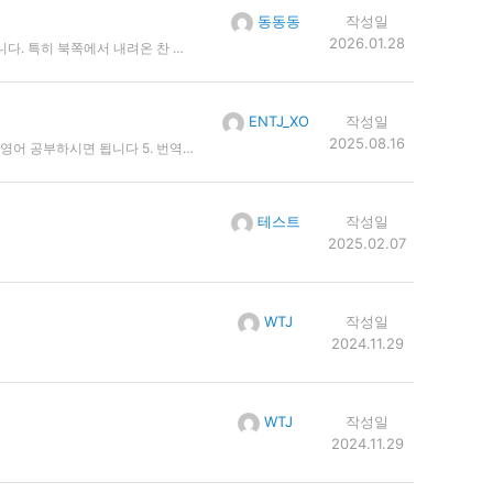
동동동
작성일
2026.01.28
드러나겠습니다. 해안가를 중심으로는 바람이 강하게 불어 들겠습니다. 내일 제주 지역에만 비나 눈 예보가 들어 있고요. 당분간 다른 지역의 하늘 맑게 드러나겠습니다.
ENTJ_XO
작성일
2025.08.16
일타강사 안녕하세요! 오늘은 기분이 아주 좋아요. Hello! I’m feeling great today. [발음: 헬로! 아임 필링 그레잇 투데이.] ━━━━━━━━━━━━━━ 쪽집게 분석 1. 안녕하세요! → "Hello!" - 격식 있는 인사 - 학습 포인트: 친근하게는 "Hi!" 가능 2. 오늘은 기분이 아주 좋아요 → "I’m feeling great today." - 기분을 표현할 때 자연스러운 구문 - 학습 포인트: "I’m in a great mood" 변형 가능 6. 영어 입력 시에도 동일 구조 적용 - 사용자 채팅, 발음, 분석, 영어 일타강사, 쪽집게 분석 - 한국어 번역과 발음 제공
테스트
작성일
2025.02.07
WTJ
작성일
2024.11.29
WTJ
작성일
2024.11.29