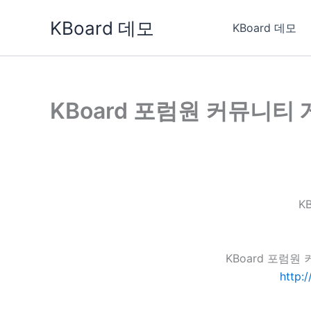
콘
KBoard 데모
텐
KBoard 데모
츠
로
건
너
KBoard 포럼원 커뮤니티
뛰
기
K
KBoard 포럼
http: