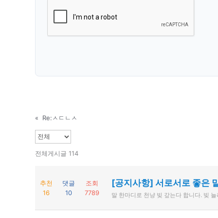
«
Re:ㅅㄷㄴㅅ
전체게시글 114
[공지사항] 서로서로 좋은 
추천
댓글
조회
16
10
7789
말 한마디로 천냥 빚 갚는다 합니다. 빚 