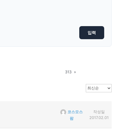
313
»
코스모스
작성일
2017.02.01
팜