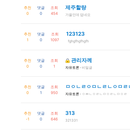
제주할량
추천
댓글
조회
0
0
454
가을인데 덥네요
123123
추천
댓글
조회
1
0
1097
fghgfhgfhgfh
관리자께
추천
댓글
조회
0
0
1
자유토론 ·
비밀글
ㅁㅇㄴㄹㅇㅁㄴㄹㄴㅇㅁㄹ
추천
댓글
조회
0
1
950
자유토론 ·
ㅇㄻㄴㅇㄹㄴㅁㅇㄹㄴㅁㅇㄹ
313
추천
댓글
조회
-1
0
646
321331