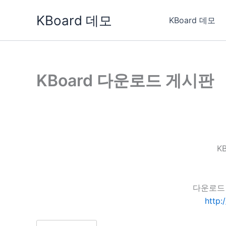
콘
KBoard 데모
텐
KBoard 데모
츠
로
건
너
KBoard 다운로드 게시판
뛰
기
K
다운로드 
http