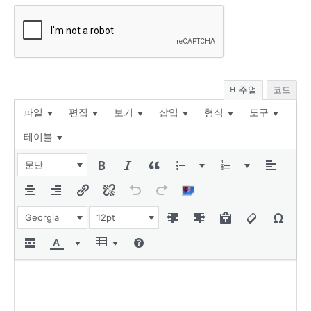
비주얼
코드
파일
편집
보기
삽입
형식
도구
테이블
문단
Georgia
12pt