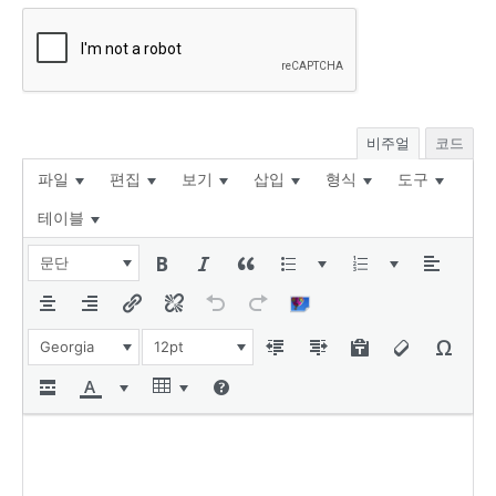
비주얼
코드
파일
편집
보기
삽입
형식
도구
테이블
문단
Georgia
12pt