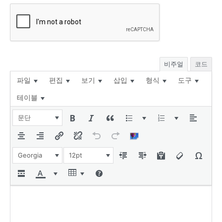
비주얼
코드
파일
편집
보기
삽입
형식
도구
테이블
문단
Georgia
12pt