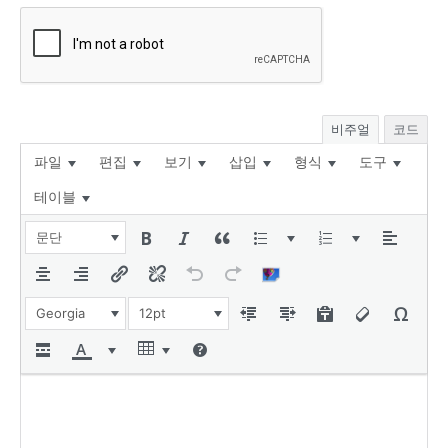
비주얼
코드
파일
편집
보기
삽입
형식
도구
테이블
문단
Georgia
12pt