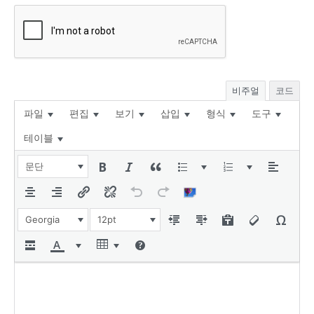
비주얼
코드
파일
편집
보기
삽입
형식
도구
테이블
문단
Georgia
12pt