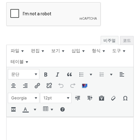
비주얼
코드
파일
편집
보기
삽입
형식
도구
테이블
문단
Georgia
12pt